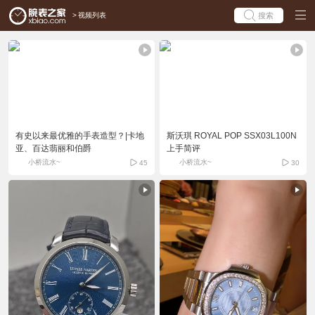
>
视频列表
搜索
有史以来最优雅的手表造型？|卡地
斯沃琪 ROYAL POP SSX03L100N
亚、百达翡丽和伯爵
上手简评
小桥流水~
小桥流水~
45
30