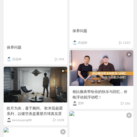
保养问题
庆战神
1323
保养问题
庆战神
309
相比腕表带给你的快乐与回忆，价
格浮动就浮动吧！
思时
250
皓月为灰，凝于腕间。 欧米茄超霸
系列，以镂空表盘重塑月球真实景
象，一面勾勒“亮面”的皎洁，一面铭
kenouyang88
1029
刻“暗面”的伟大。目前看到的表友拍
的最好的纪录片。