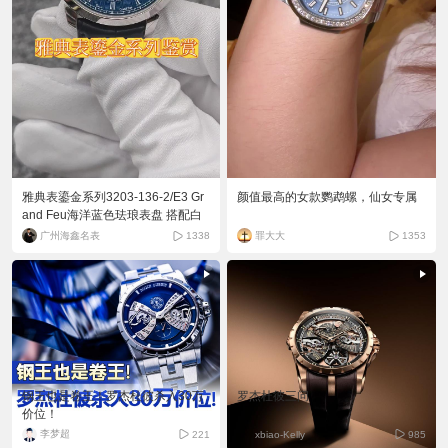
雅典表鎏金系列3203-136-2/E3 Gr
颜值最高的女款鹦鹉螺，仙女专属
and Feu海洋蓝色珐琅表盘 搭配白
色罗马数字时标 40毫米表经 背透自
广州海鑫名表
罪大大
1338
1353
动机械48小时动力#雅典表
钢王也是卷王！罗杰杜彼杀入30万
罗杰杜彼三问
价位！
李梦超
221
xbiao-Kelly
985