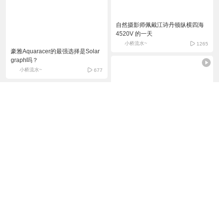
自然摄影师佩戴江诗丹顿纵横四海
4520V 的一天
小桥流水~
1265
豪雅Aquaracer的最强选择是Solar
graph吗？
小桥流水~
677
Citizen Terra Force 100米太阳能腕
表“潜水员风格”设计
小桥流水~
103
新款百年灵TOP TIME DB5简直疯
狂。
小桥流水~
515