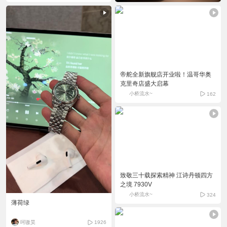
帝舵全新旗舰店开业啦！温哥华奥
克里奇店盛大启幕
小桥流水~
162
致敬三十载探索精神 江诗丹顿四方
之境 7930V
小桥流水~
324
薄荷绿
呵嗷昊
1926